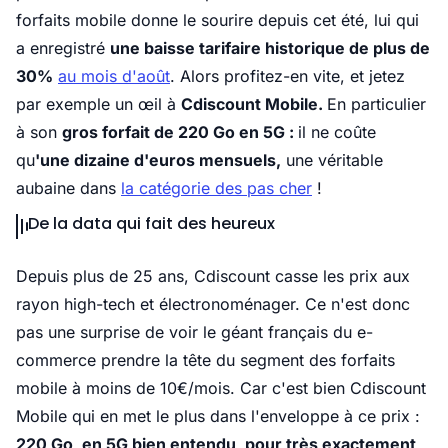
forfaits mobile donne le sourire depuis cet été, lui qui
a enregistré
une baisse tarifaire historique de plus de
30%
au mois d'août
. Alors profitez-en vite, et jetez
par exemple un œil à
Cdiscount Mobile.
En particulier
à son
gros forfait de 220 Go en 5G :
il ne coûte
qu
'une dizaine d'euros mensuels,
une véritable
aubaine dans
la catégorie des pas cher
!
De la data qui fait des heureux
Depuis plus de 25 ans, Cdiscount casse les prix aux
rayon high-tech et électronoménager. Ce n'est donc
pas une surprise de voir le géant français du e-
commerce prendre la tête du segment des forfaits
mobile à moins de 10€/mois. Car c'est bien Cdiscount
Mobile qui en met le plus dans l'enveloppe à ce prix :
220 Go, en 5G bien entendu, pour très exactement