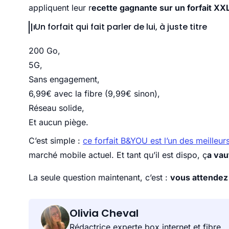
appliquent leur r
ecette gagnante sur un forfait XX
Un forfait qui fait parler de lui, à juste titre
200 Go,
5G,
Sans engagement,
6,99€ avec la fibre (9,99€ sinon),
Réseau solide,
Et aucun piège.
C’est simple :
ce forfait B&YOU est l’un des meilleu
marché mobile actuel. Et tant qu’il est dispo, ç
a vau
La seule question maintenant, c’est :
vous attendez 
Olivia Cheval
Rédactrice experte box internet et fibre