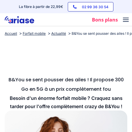
La fibre à partir de 22,99€
02 99 36 30 54
Bons plans
Accueil
Forfait mobile
Actualité
B&You se sent pousser des ailes ! I
Box internet
Forfaits mobile
Téléphones
Streaming
B&You se sent pousser des ailes ! Il propose 300
Go en 5G à un prix complètement fou
Besoin d'un énorme forfait mobile ? Craquez sans
tarder pour l'offre complètement crazy de B&You !