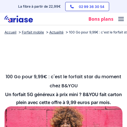
La fibre à partir de 22,99€
02 99 36 30 54
Bons plans
Accueil
Forfait mobile
Actualité
100 Go pour 9,99€ : c'est le forfai
Box internet
Forfaits mobile
Téléphones
Streaming
100 Go pour 9,99€ : c'est le forfait star du moment
chez B&YOU
Un forfait 5G généreux à prix mini ? B&YOU fait carton
plein avec cette offre à 9,99 euros par mois.