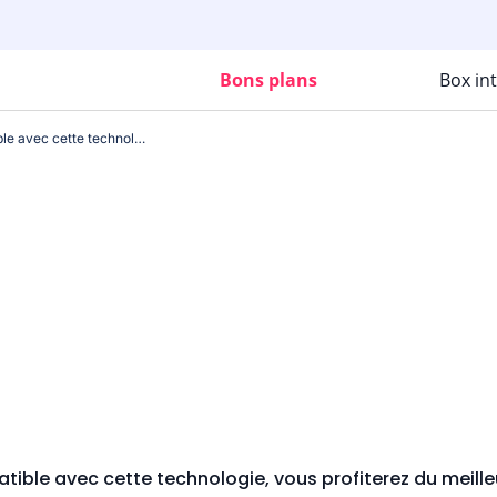
Bons plans
Box in
Si votre décodeur est compatible avec cette technologie, vous profiterez du meilleur qu'il soit possible d'avoir !
ible avec cette technologie, vous profiterez du meilleur 