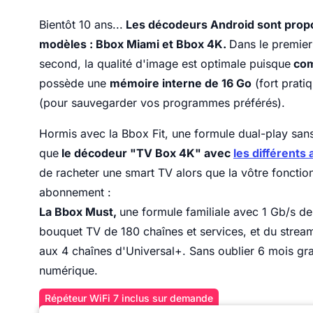
Bientôt 10 ans...
Les décodeurs Android sont propo
modèles : Bbox Miami et Bbox 4K.
Dans le premier 
second, la qualité d'image est optimale puisque
com
possède une
mémoire interne de 16 Go
(fort prati
(pour sauvegarder vos programmes préférés).
Hormis avec la Bbox Fit, une formule dual-play s
que
le décodeur "TV Box 4K" avec
les différent
de racheter une smart TV alors que la vôtre fonctionn
abonnement :
La Bbox Must,
une formule familiale avec 1 Gb/s de
bouquet TV de 180 chaînes et services, et du stream
aux 4 chaînes d'Universal+. Sans oublier 6 mois grat
numérique.
Répéteur WiFi 7 inclus sur demande