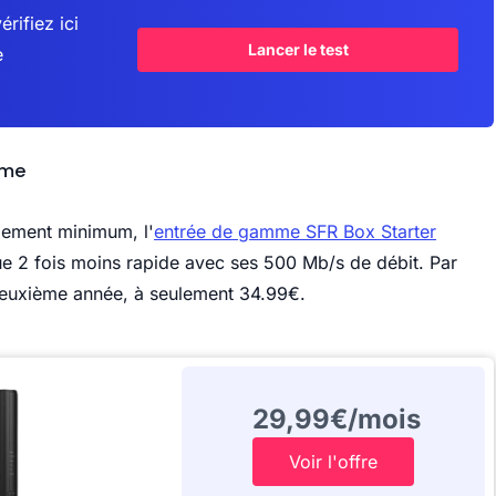
érifiez ici
Lancer le test
e
rme
gement minimum, l'
entrée de gamme SFR Box Starter
que 2 fois moins rapide avec ses 500 Mb/s de débit. Par
 deuxième année, à seulement 34.99€.
29,99€/mois
Voir l'offre