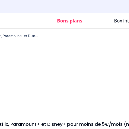
Bons plans
Box in
Cette Box Internet inclut Netflix, Paramount+ et Disney+ pour moins de 5€/mois (mais peu de gens le savent).
Netflix, Paramount+ et Disney+ pour moins de 5€/mois (m