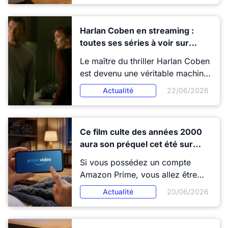
tarif habituel. Une promo
streaming parfaite pour l'été.
Harlan Coben en streaming :
toutes ses séries à voir sur
Netflix, Prime Video et TF1+
Le maître du thriller Harlan Coben
est devenu une véritable machine
à succès sur les plateformes de
Actualité
22/06/2026
streaming. Netflix, Prime Video ou
encore TF1+ proposent
aujourd’hui de nombreuses
Ce film culte des années 2000
adaptations de ses romans, pour
aura son préquel cet été sur
le plus grand bonheur des
Prime Video
amateurs de suspense. Voici où
Si vous possédez un compte
voir toutes ses séries en 2026.
Amazon Prime, vous allez être
ravi. C'est la nouvelle qui affole
Actualité
20/06/2026
les fans de nostalgie et de mode :
la célèbre Elle Woods est bientôt
de retour sur nos écrans, mais