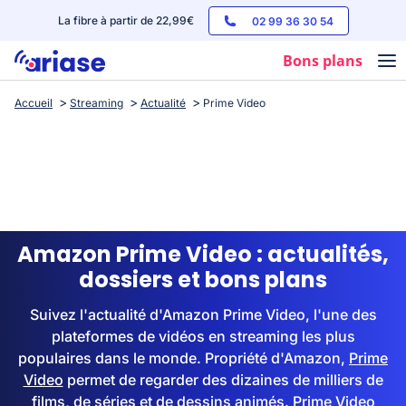
La fibre à partir de 22,99€
02 99 36 30 54
Bons plans
Accueil
Streaming
Actualité
Prime Video
Box internet
Forfaits mobile
Téléphones
Streaming
Amazon Prime Video : actualités,
dossiers et bons plans
Suivez l'actualité d'Amazon Prime Video, l'une des
plateformes de vidéos en streaming les plus
populaires dans le monde. Propriété d'Amazon,
Prime
Video
permet de regarder des dizaines de milliers de
films, de séries et de dessins animés. Prime Video