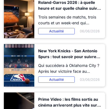
Roland-Garros 2026 : à quelle
pas tout à fait comme vous
heure et sur quelle chaîne suivre
l'imaginaiez. En effet, une
les finales ce week-end ?
décision radicale a été prise pour
Trois semaines de matchs, trois
ce projet qui s'annonce déjà
courts et un week-end qui
comme l'événement de l'été
tranche. Les deux finales de
Actualité
06/06/2026
2026.
Roland-Garros arrivent samedi et
dimanche, en clair sur France
Télévisions et également en
New York Knicks - San Antonio
streaming sur Prime Video. On
Spurs : tout savoir pour suivre
vous dit comment ne rien
les Finales NBA 2026
manquer, gratuitement ou
Qui succédera à Oklahoma City ?
presque, sans gaspiller un
Après leur victoire face au
abonnement sport qui dormira
Thunder dans la Conférence
Actualité
03/06/2026
tout l'été.
Ouest, les San Antonio Spurs se
sont ouvert les portes des Finales
NBA 2026. Les coéquipiers de
Prime Video : les films sortis au
Victor Wembanyama retrouveront
cinéma arriveront plus vite sur la
les New York Knicks, vainqueurs