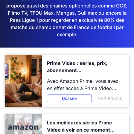
propose aussi des chaînes optionnelles comme OCS,
Filmo TV, TFOU Max, Mangas, Gullimax ou encore le
Pass Ligue 1 pour regarder en exclusivité 80% des
matchs du championnat de France de football par
exemple.
Prime Video : séries, prix,
abonnement...
Avec Amazon Prime, vous avez
en effet accès à Prime Video.
C'est donc bien plus qu’un simple
Dossier
03/08/2026
service premium qui permet
d’avoir la livraison gratuite et
accélérée. Prix, abonnement,
Les meilleures séries Prime
avantages, séries. Zoom sur le
Video à voir en ce moment
programme Amazon Prime.