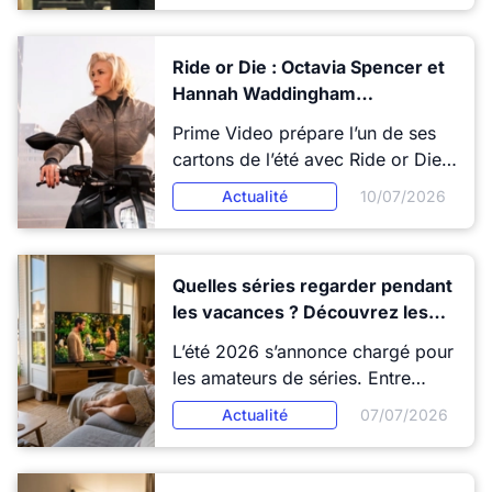
série dérivée qui prend la suite
sans temps mort. De quoi
Ride or Die : Octavia Spencer et
transformer Prime Video en
Hannah Waddingham
destination action jusqu'à la mi-
embarquent Prime Video dans
septembre.
Prime Video prépare l’un de ses
une cavale explosive à travers
cartons de l’été avec Ride or Die,
l’Europe
une série d’action et de comédie
Actualité
10/07/2026
portée par Octavia Spencer et
Hannah Waddingham. Prévue
pour le 15 juillet 2026, cette
Quelles séries regarder pendant
fiction promet un cocktail très
les vacances ? Découvrez les
efficace entre amitié, secrets
7 sorties événements de l’été
inavouables, poursuites et humour
L’été 2026 s’annonce chargé pour
2026
nerveux.
les amateurs de séries. Entre
nouvelles saisons, spin-offs,
Actualité
07/07/2026
adaptations et créations
originales, les plateformes
multiplient les sorties événements.