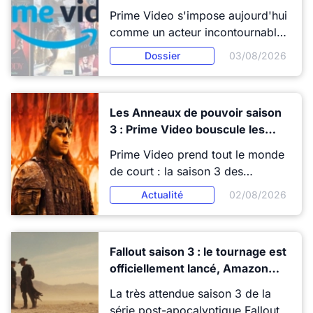
(selon nous)
Prime Video s'impose aujourd'hui
comme un acteur incontournable
du streaming, proposant un
Dossier
03/08/2026
catalogue riche et varié qui séduit
autant les fans de séries cultes
que les amateurs de nouveautés
Les Anneaux de pouvoir saison
originales. Pour éviter de perdre
3 : Prime Video bouscule les
du temps à chercher la pépite qui
fans avec une diffusion plus tôt
éveillera l'enthousiasme, ce guide
Prime Video prend tout le monde
que prévu
présente une sélection des
de court : la saison 3 des
meilleures séries à découvrir
Anneaux de pouvoir arrivera plus
Actualité
02/08/2026
absolument sur la plateforme.
tôt que prévu. Une annonce qui
relance déjà l’impatience des fans
du Seigneur des Anneaux.
Fallout saison 3 : le tournage est
officiellement lancé, Amazon
Prime Video accélère la cadence
La très attendue saison 3 de la
série post-apocalyptique Fallout