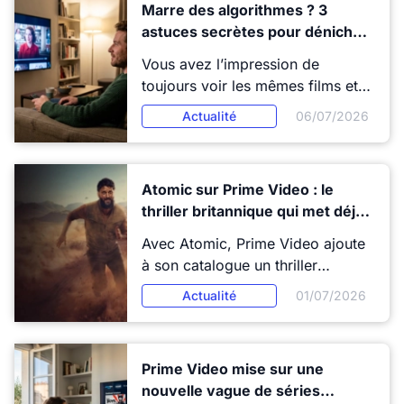
Marre des algorithmes ? 3
Que regarder parmi toutes ces
astuces secrètes pour dénicher
propositions alléchantes ? Voici
des pépites cachées sur Prime
7 rendez-vous à cocher dans
Vous avez l’impression de
Video
votre calendrier des vacances
toujours voir les mêmes films et
estivales.
séries sur Prime Video ? Les
Actualité
06/07/2026
recommandations tournent en
boucle et passent à côté de
véritables trésors. Bonne nouvelle
Atomic sur Prime Video : le
: il existe des méthodes simples
thriller britannique qui met déjà
(et souvent ignorées) pour
tout le monde d’accord
accéder à des contenus bien plus
Avec Atomic, Prime Video ajoute
originaux.
à son catalogue un thriller
britannique court, nerveux et déjà
Actualité
01/07/2026
très commenté, porté par Alfie
Allen, vu dans Game of Thrones.
Une série qui mélange trafic
Prime Video mise sur une
d’uranium, course-poursuite et
nouvelle vague de séries
tension permanente, et qui