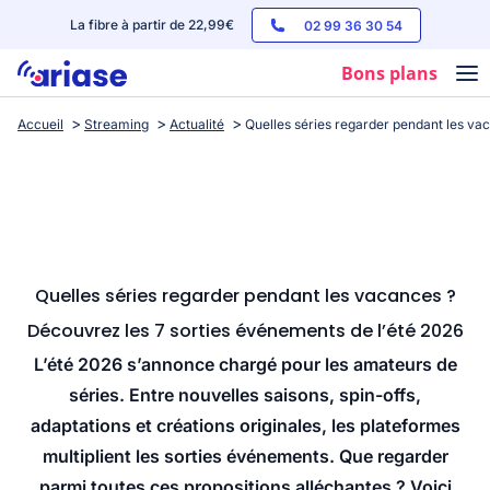
La fibre à partir de 22,99€
02 99 36 30 54
Bons plans
Accueil
Streaming
Actualité
Quelles séries regarder pendant les va
Box internet
Forfaits mobile
Téléphones
Streaming
Quelles séries regarder pendant les vacances ?
Découvrez les 7 sorties événements de l’été 2026
L’été 2026 s’annonce chargé pour les amateurs de
séries. Entre nouvelles saisons, spin-offs,
adaptations et créations originales, les plateformes
multiplient les sorties événements. Que regarder
parmi toutes ces propositions alléchantes ? Voici