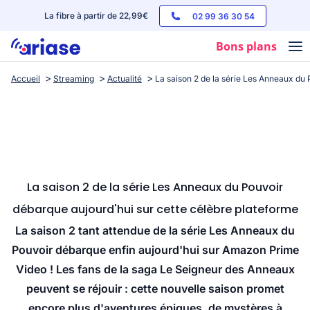
La fibre à partir de 22,99€
02 99 36 30 54
Bons plans
Accueil
Streaming
Actualité
La saison 2 de la série Les Anneaux du
Box internet
Forfaits mobile
Téléphones
Streaming
La saison 2 de la série Les Anneaux du Pouvoir
débarque aujourd'hui sur cette célèbre plateforme
La saison 2 tant attendue de la série Les Anneaux du
Pouvoir débarque enfin aujourd'hui sur Amazon Prime
Video ! Les fans de la saga Le Seigneur des Anneaux
peuvent se réjouir : cette nouvelle saison promet
encore plus d'aventures épiques, de mystères à