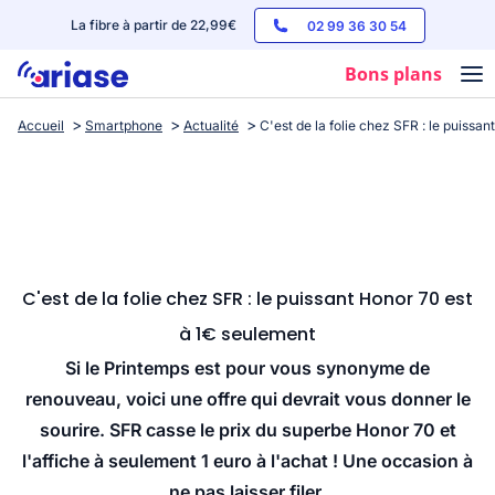
La fibre à partir de 22,99€
02 99 36 30 54
Bons plans
Accueil
Smartphone
Actualité
C'est de la folie chez SFR : le puissa
Box internet
Forfaits mobile
Téléphones
Streaming
C'est de la folie chez SFR : le puissant Honor 70 est
à 1€ seulement
Si le Printemps est pour vous synonyme de
renouveau, voici une offre qui devrait vous donner le
sourire. SFR casse le prix du superbe Honor 70 et
l'affiche à seulement 1 euro à l'achat ! Une occasion à
ne pas laisser filer.