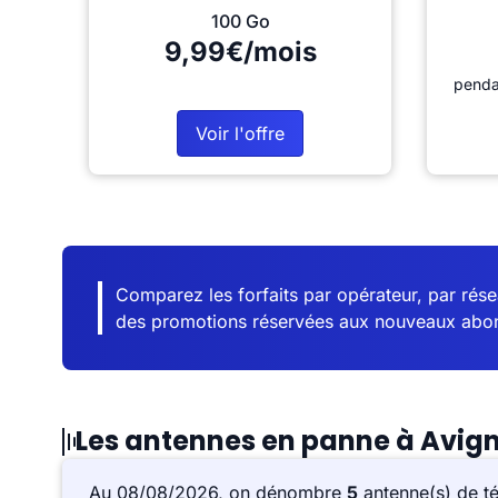
100 Go
9,99€/mois
penda
Voir l'offre
Comparez les forfaits par opérateur, par résea
des promotions réservées aux nouveaux abo
Les antennes en panne à Avig
Au 08/08/2026, on dénombre
5
antenne(s) de t