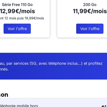
Série Free 110 Go
200 Go
12,99€/mois
11,99€/mois
nt 12 mois puis 19,99€/mois
Voir l'offre
Voir l'offre
u, par services (5G, avec téléphone inclus...) et profitez
nnés.
non
éléphonie mobile hors