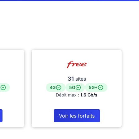
31
sites
4G
5G
5G+
Débit max :
1.6 Gb/s
Voir les forfaits