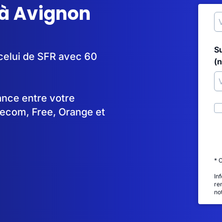
 à Avignon
S
 celui de SFR avec 60
(
tance entre votre
lecom, Free, Orange et
* 
In
re
no