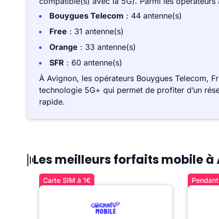
compatible(s) avec la 5G). Parmi les opérateurs
Bouygues Telecom
: 44 antenne(s)
Free
: 31 antenne(s)
Orange
: 33 antenne(s)
SFR
: 60 antenne(s)
À Avignon, les opérateurs Bouygues Telecom, Fr
technologie 5G+ qui permet de profiter d’un rése
rapide.
Les meilleurs forfaits mobile 
Carte SIM à 1€
Pendant 