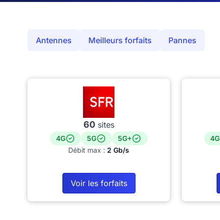
Antennes
Meilleurs forfaits
Pannes
60
sites
4G
5G
5G+
4G
Débit max :
2 Gb/s
Voir les forfaits