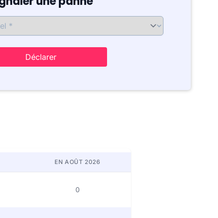
ignaler une panne
Déclarer
EN AOÛT 2026
0