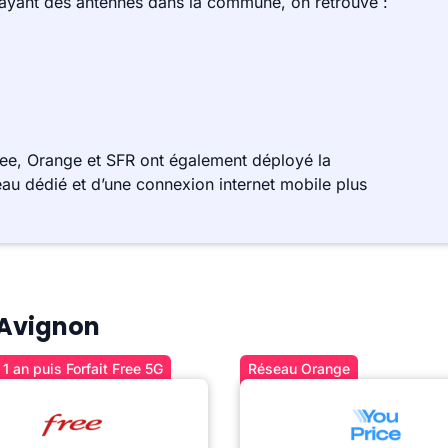
 ayant des antennes dans la commune, on retrouve :
ee, Orange et SFR ont également déployé la
au dédié et d’une connexion internet mobile plus
à Avignon
1 an puis Forfait Free 5G
Réseau Orange