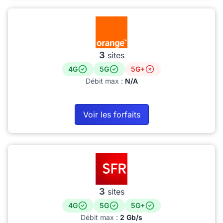
3
sites
4G
5G
5G+
Débit max :
N/A
Voir les forfaits
3
sites
4G
5G
5G+
Débit max :
2 Gb/s