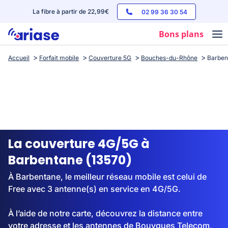
La fibre à partir de 22,99€
02 99 36 30 54
Bons plans
Accueil
Forfait mobile
Couverture 5G
Bouches-du-Rhône
Barben
Box internet
Forfaits mobile
Téléphones
Streaming
La couverture 4G/5G à
Barbentane (13570)
À Barbentane, le meilleur réseau mobile est celui de
Free avec 3 antenne(s) en service en 4G/5G.
À l’aide de notre carte, découvrez la distance entre
votre adresse et les antennes de Bouygues Telecom,