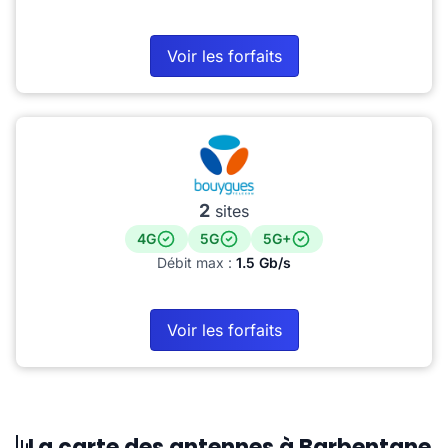
Voir les forfaits
2
sites
4G
5G
5G+
Débit max :
1.5 Gb/s
Voir les forfaits
La carte des antennes à Barbentane