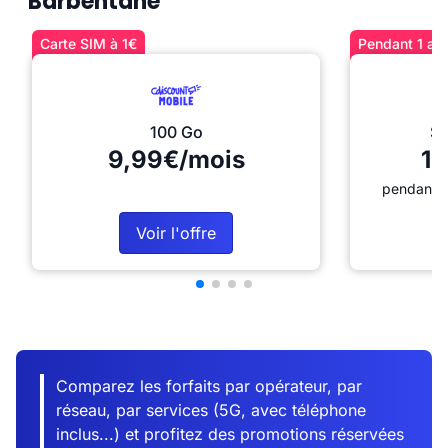
Barbentane
Carte SIM à 1€
Pendant 1 an 
100 Go
Sé
9,99€/mois
12
pendant 1
Voir l'offre
Comparez les forfaits par opérateur, par
réseau, par services (5G, avec téléphone
inclus...) et profitez des promotions réservées