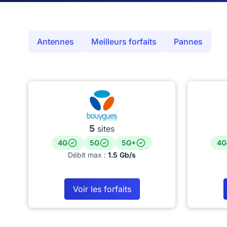
Antennes
Meilleurs forfaits
Pannes
5
sites
4G
5G
5G+
4G
Débit max :
1.5 Gb/s
Voir les forfaits