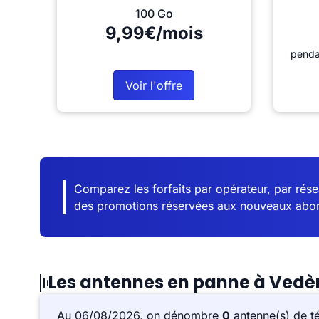
100 Go
9,99€/mois
penda
Voir l'offre
Comparez les forfaits par opérateur, par résea
des promotions réservées aux nouveaux abo
Les antennes en panne à Vedè
Au 06/08/2026, on dénombre
0
antenne(s) de t