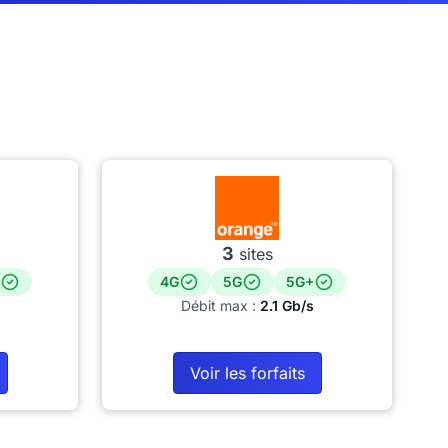
3
sites
4G
5G
5G+
Débit max :
2.1 Gb/s
Voir les forfaits