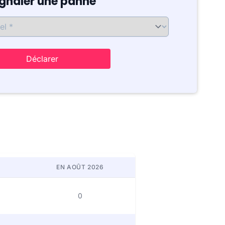
ignaler une panne
Déclarer
EN AOÛT 2026
0