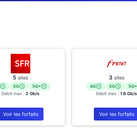
5
3
sites
sites
5G
5G+
4G
5G
5G+
Débit max :
2 Gb/s
Débit max :
1.6 Gb/s
Voir les forfaits
Voir les forfaits