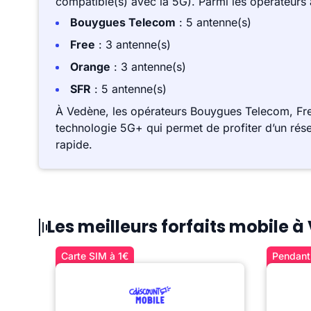
compatible(s) avec la 5G). Parmi les opérateurs
Bouygues Telecom
: 5 antenne(s)
Free
: 3 antenne(s)
Orange
: 3 antenne(s)
SFR
: 5 antenne(s)
À Vedène, les opérateurs Bouygues Telecom, Fre
technologie 5G+ qui permet de profiter d’un rése
rapide.
Les meilleurs forfaits mobile 
Carte SIM à 1€
Pendant 