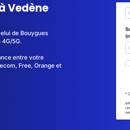
 à Vedène
S
celui de Bouygues
(
n 4G/5G.
tance entre votre
lecom, Free, Orange et
* 
In
re
no