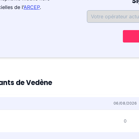
S
elles de l’
ARCEP
.
tants de Vedène
06/08/2026
0