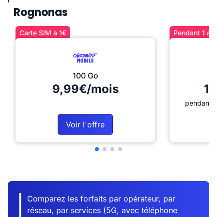
Rognonas
Carte SIM à 1€
Pendant 1 an 
100 Go
Sé
9,99€/mois
12
pendant 1
Voir l'offre
Comparez les forfaits par opérateur, par
réseau, par services (5G, avec téléphone