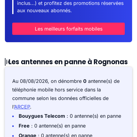
inclus...) et profitez des promotions réservées
aux nouveaux abonnés.
Les meilleurs forfaits mobiles
Les antennes en panne à Rognonas
Au 08/08/2026, on dénombre
0
antenne(s) de
téléphonie mobile hors service dans la
commune selon les données officielles de
l’
ARCEP
.
Bouygues Telecom
: 0 antenne(s) en panne
Free
: 0 antenne(s) en panne
Orange
: 0 antenne(s) en panne