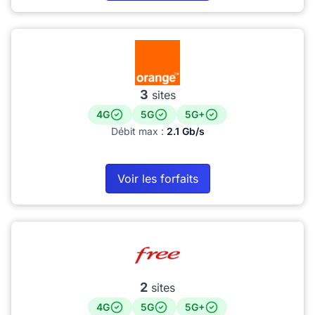
3
sites
4G
5G
5G+
Débit max :
2.1 Gb/s
Voir les forfaits
2
sites
4G
5G
5G+