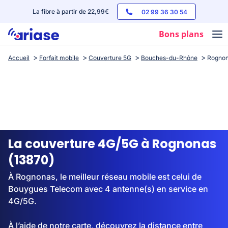
La fibre à partir de 22,99€
02 99 36 30 54
Bons plans
Accueil
Forfait mobile
Couverture 5G
Bouches-du-Rhône
Rogno
Box internet
Forfaits mobile
Téléphones
Streaming
La couverture 4G/5G à Rognonas
(13870)
À Rognonas, le meilleur réseau mobile est celui de
Bouygues Telecom avec 4 antenne(s) en service en
4G/5G.
À l’aide de notre carte, découvrez la distance entre