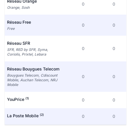
Réseau Orange
0
0
Orange, Sosh
Réseau Free
0
0
Free
Réseau SFR
0
0
SFR, RED by SFR, Syma,
Coriolis, Prixtel, Lebara
Réseau Bouygues Telecom
Bouygues Telecom, Cdiscount
0
0
Mobile, Auchan Telecom, NRJ
Mobile
(1)
YouPrice
0
0
(2)
La Poste Mobile
0
0