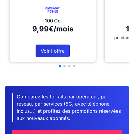
100 Go
Sé
9,99€/mois
12
pendant 1
Voir l'offre
Comparez les forfaits par opérateur, par
réseau, par services (5G, avec téléphone
inclus...) et profitez des promotions réservées
aux nouveaux abonnés.