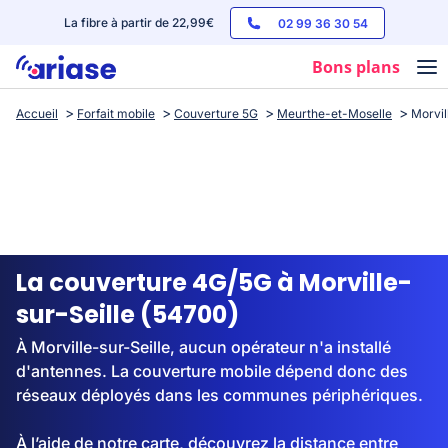
La fibre à partir de 22,99€
02 99 36 30 54
Bons plans
Accueil
Forfait mobile
Couverture 5G
Meurthe-et-Moselle
Morvil
Box internet
Forfaits mobile
Téléphones
Streaming
La couverture 4G/5G à Morville-
sur-Seille (54700)
À Morville-sur-Seille, aucun opérateur n'a installé
d'antennes. La couverture mobile dépend donc des
réseaux déployés dans les communes périphériques.
À l’aide de notre carte, découvrez la distance entre