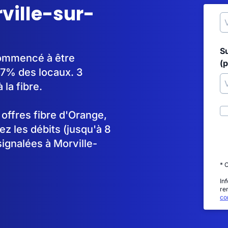
rville-sur-
S
 commencé à être
(p
7% des locaux. 3
la fibre.
s offres fibre d'Orange,
 les débits (jusqu'à 8
ignalées à Morville-
* 
In
re
con