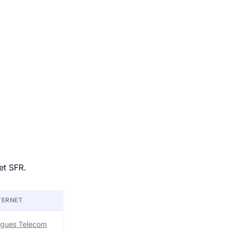
et SFR.
TERNET
uygues Telecom