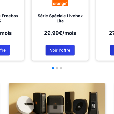
e Freebox
Série Spéciale Livebox
S
Lite
mois
29,99€/mois
2
ffre
Voir l'offre