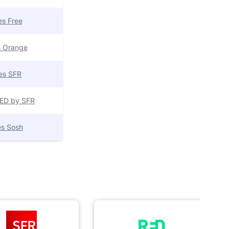
res Free
es Orange
res SFR
 RED by SFR
res Sosh