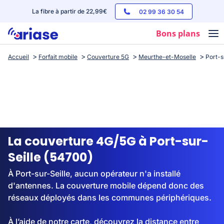
La fibre à partir de 22,99€
02 99 36 30 54
Bons plans
Accueil
Forfait mobile
Couverture 5G
Meurthe-et-Moselle
Port-s
Box internet
Forfaits mobile
Téléphones
Streaming
La couverture 4G/5G à Port-sur-
Seille (54700)
À Port-sur-Seille, aucun opérateur n'a installé
d'antennes. La couverture mobile dépend donc des
réseaux déployés dans les communes périphériques.
À l’aide de notre carte, découvrez la distance entre