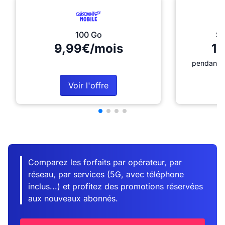
100 Go
Sé
9,99€/mois
12
pendant 1
Voir l'offre
Comparez les forfaits par opérateur, par
réseau, par services (5G, avec téléphone
inclus...) et profitez des promotions réservées
aux nouveaux abonnés.