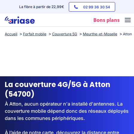
La fibre à partir de 22,99€
02 99 36 30 54
Bons plans
Accueil
Forfait mobile
Couverture 5G
Meurthe-et-Moselle
Atton
Box internet
Forfaits mobile
Téléphones
Streaming
La couverture 4G/5G à Atton
(54700)
À Atton, aucun opérateur n'a installé d'antennes. La
couverture mobile dépend donc des réseaux déployés
dans les communes périphériques.
À l’aide de notre carte, découvrez la distance entre