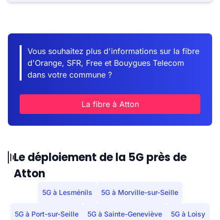
Vous souhaitez plus d'informations sur la fibre
d'Orange, SFR, Free et Bouygues Telecom
dans votre commune ?
La fibre à Atton
Le déploiement de la 5G près de
Atton
5G à Lesménils
5G à Morville-sur-Seille
5G à Port-sur-Seille
5G à Sainte-Geneviève
5G à Loisy