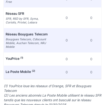
Free
Réseau SFR
0
0
SFR, RED by SFR, Syma,
Coriolis, Prixtel, Lebara
Réseau Bouygues Telecom
Bouygues Telecom, Cdiscount
0
0
Mobile, Auchan Telecom, NRJ
Mobile
(1)
YouPrice
0
0
(2)
La Poste Mobile
0
0
(1) YouPrice loue les réseaux d'Orange, SFR et Bouygues
Telecom
(2) Les anciens abonnés La Poste Mobile utilisent le réseau SFR
tandis que les nouveaux clients ont basculé sur le réseau
Bouygues Telecom depuis le 01/10/2025