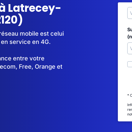
à Latrecey-
120)
S
réseau mobile est celui
(
en service en 4G.
tance entre votre
lecom, Free, Orange et
* 
In
re
no