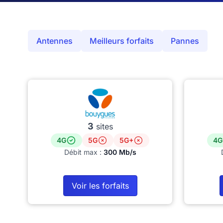
Antennes
Meilleurs forfaits
Pannes
3
sites
4G
5G
5G+
4G
Débit max :
300 Mb/s
Voir les forfaits