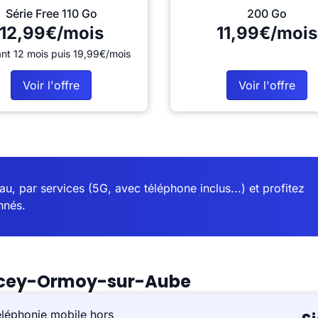
Série Free 110 Go
200 Go
12,99€/mois
11,99€/mois
nt 12 mois puis 19,99€/mois
Voir l'offre
Voir l'offre
u, par services (5G, avec téléphone inclus...) et profitez
nnés.
recey-Ormoy-sur-Aube
éléphonie mobile hors