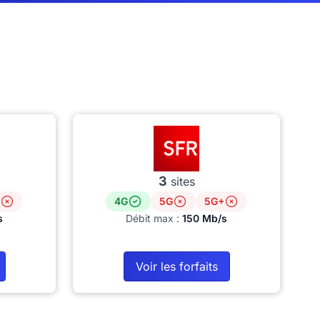
3
sites
4G
5G
5G+
s
Débit max :
150 Mb/s
Voir les forfaits