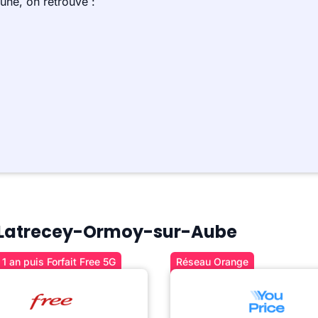
une, on retrouve :
 à Latrecey-Ormoy-sur-Aube
1 an puis Forfait Free 5G
Réseau Orange