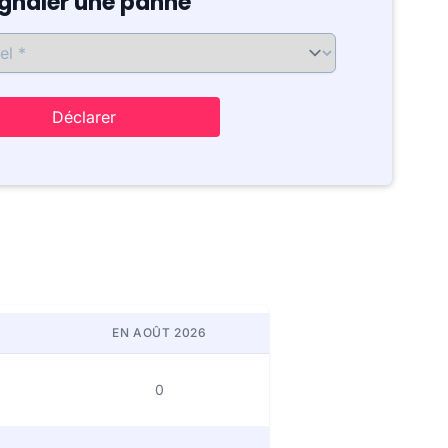
ignaler une panne
Déclarer
EN AOÛT 2026
0