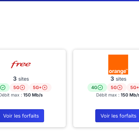
3
3
sites
sites
5G
5G+
4G
5G
5G+
Débit max :
150 Mb/s
Débit max :
150 Mb/
Voir les forfaits
Voir les forfaits