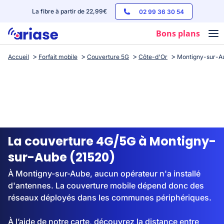
La fibre à partir de 22,99€
02 99 36 30 54
Bons plans
Accueil
Forfait mobile
Couverture 5G
Côte-d'Or
Montigny-sur-A
Box internet
Forfaits mobile
Téléphones
Streaming
La couverture 4G/5G à Montigny-
sur-Aube (21520)
À Montigny-sur-Aube, aucun opérateur n'a installé
d'antennes. La couverture mobile dépend donc des
réseaux déployés dans les communes périphériques.
À l’aide de notre carte, découvrez la distance entre