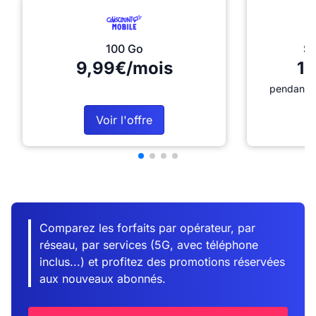
100 Go
Sé
9,99€/mois
12
pendant 1
Voir l'offre
Comparez les forfaits par opérateur, par
réseau, par services (5G, avec téléphone
inclus...) et profitez des promotions réservées
aux nouveaux abonnés.