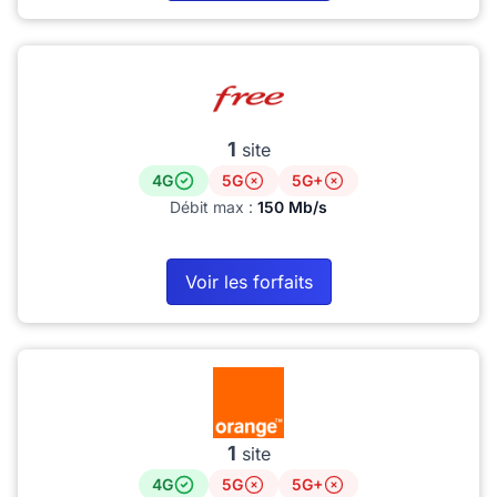
1
site
4G
5G
5G+
Débit max :
150 Mb/s
Voir les forfaits
1
site
4G
5G
5G+