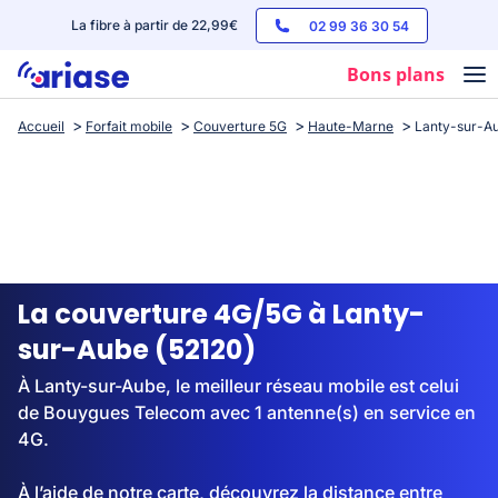
La fibre à partir de 22,99€
02 99 36 30 54
Bons plans
Accueil
Forfait mobile
Couverture 5G
Haute-Marne
Lanty-sur-A
Box internet
Forfaits mobile
Téléphones
Streaming
La couverture 4G/5G à Lanty-
sur-Aube (52120)
À Lanty-sur-Aube, le meilleur réseau mobile est celui
de Bouygues Telecom avec 1 antenne(s) en service en
4G.
À l’aide de notre carte, découvrez la distance entre