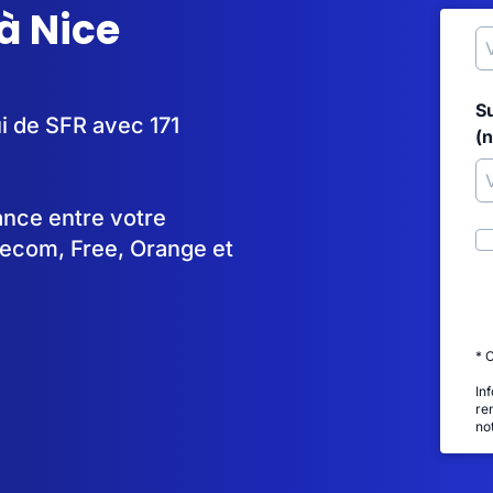
à Nice
S
ui de SFR avec 171
(
tance entre votre
lecom, Free, Orange et
* 
In
re
no