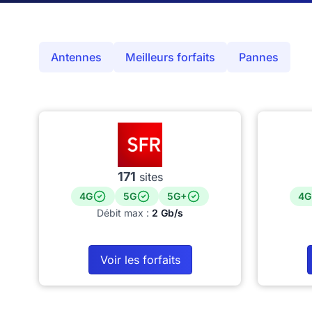
Antennes
Meilleurs forfaits
Pannes
171
sites
4G
5G
5G+
4G
Débit max :
2 Gb/s
Voir les forfaits