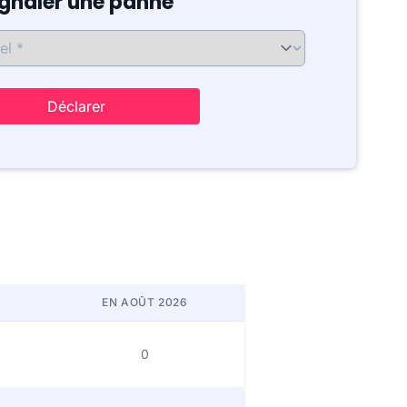
ignaler une panne
Déclarer
EN AOÛT 2026
0