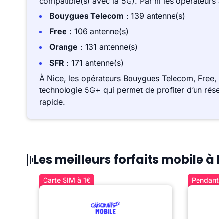
compatible(s) avec la 5G). Parmi les opérateurs
Bouygues Telecom
: 139 antenne(s)
Free
: 106 antenne(s)
Orange
: 131 antenne(s)
SFR
: 171 antenne(s)
À Nice, les opérateurs Bouygues Telecom, Free,
technologie 5G+ qui permet de profiter d’un rése
rapide.
Les meilleurs forfaits mobile à
Carte SIM à 1€
Pendant 