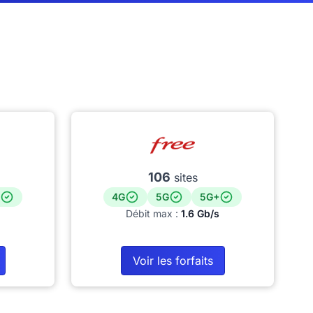
106
sites
4G
5G
5G+
Débit max :
1.6 Gb/s
Voir les forfaits