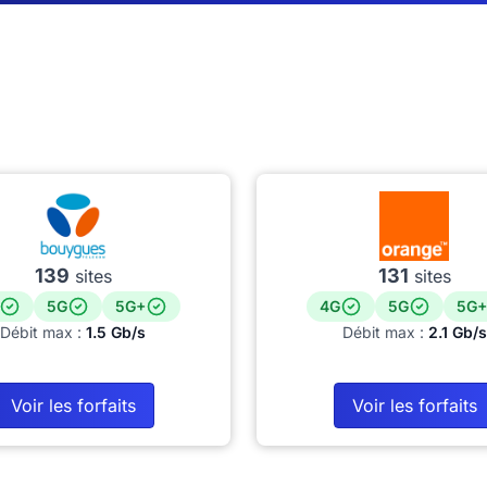
139
131
sites
sites
5G
5G+
4G
5G
5G+
Débit max :
1.5 Gb/s
Débit max :
2.1 Gb/s
Voir les forfaits
Voir les forfaits