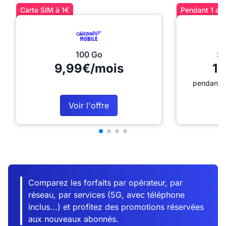
Carte SIM à 1€
Pendant 1 an 
100 Go
Sé
9,99€/mois
12
pendant 1
Voir l'offre
Comparez les forfaits par opérateur, par
réseau, par services (5G, avec téléphone
inclus...) et profitez des promotions réservées
aux nouveaux abonnés.