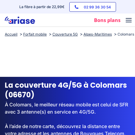
La fibre à partir de 22,99€
02 99 36 30 54
Bons plans
Accueil
Forfait mobile
Couverture 5G
Alpes-Maritimes
Colomars
Box internet
Forfaits mobile
Téléphones
Streaming
La couverture 4G/5G à Colomars
(06670)
À Colomars, le meilleur réseau mobile est celui de SFR
avec 3 antenne(s) en service en 4G/5G.
À l’aide de notre carte, découvrez la distance entre
votre adresse et les antennes de Bouygues Telecom,