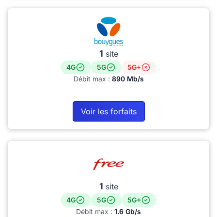
1
site
4G
5G
5G+
Débit max :
890 Mb/s
Voir les forfaits
1
site
4G
5G
5G+
Débit max :
1.6 Gb/s