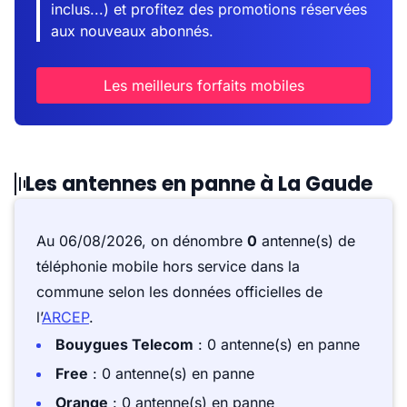
inclus...) et profitez des promotions réservées
aux nouveaux abonnés.
Les meilleurs forfaits mobiles
Les antennes en panne à La Gaude
Au 06/08/2026, on dénombre
0
antenne(s) de
téléphonie mobile hors service dans la
commune selon les données officielles de
l’
ARCEP
.
Bouygues Telecom
: 0 antenne(s) en panne
Free
: 0 antenne(s) en panne
Orange
: 0 antenne(s) en panne