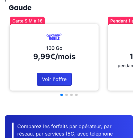
Gaude
Carte SIM à 1€
Pendant 1 an 
100 Go
Sé
9,99€/mois
12
pendant 1
Voir l'offre
Comparez les forfaits par opérateur, par
réseau, par services (5G, avec téléphone