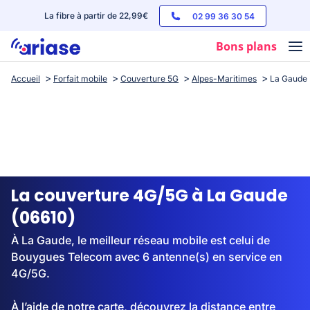
La fibre à partir de 22,99€
02 99 36 30 54
Bons plans
Accueil
Forfait mobile
Couverture 5G
Alpes-Maritimes
La Gaude
Box internet
Forfaits mobile
Téléphones
Streaming
La couverture 4G/5G à La Gaude
(06610)
À La Gaude, le meilleur réseau mobile est celui de
Bouygues Telecom avec 6 antenne(s) en service en
4G/5G.
À l’aide de notre carte, découvrez la distance entre