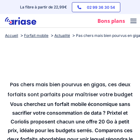
La fibre à partir de 22,99€
02 99 36 30 54
Bons plans
Accueil
Forfait mobile
Actualité
Pas chers mais bien pourvus en gigas
Box internet
Forfaits mobile
Téléphones
Streaming
Pas chers mais bien pourvus en gigas, ces deux
forfaits sont parfaits pour maîtriser votre budget
Vous cherchez un forfait mobile économique sans
sacrifier votre consommation de data ? Prixtel et
Coriolis proposent chacun une offre 20 Go à petit
prix, idéale pour les budgets serrés. Comparons ces
deux forfaits abordables pour voir lequel répondra le