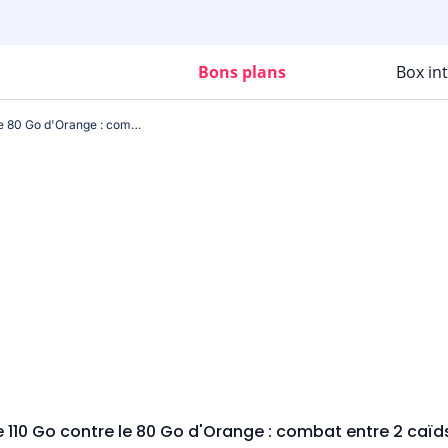
Bons plans
Box in
La Série Free 110 Go contre le 80 Go d'Orange : combat entre 2 caïds du marché
ee 110 Go contre le 80 Go d'Orange : combat entre 2 caï