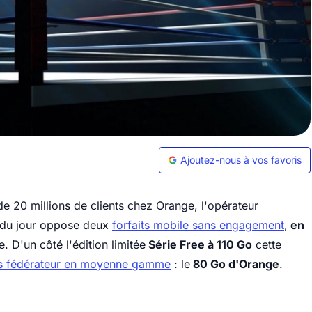
Ajoutez-nous à vos favoris
de 20 millions de clients chez Orange, l'opérateur
 du jour oppose deux
forfaits mobile sans engagement
,
en
 D'un côté l'édition limitée
Série Free à 110 Go
cette
us fédérateur en moyenne gamme
: le
80 Go d'Orange
.