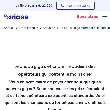
La fibre à partir de 22,99€
02 99 36 30 54
Bons plans
Accueil
Forfait mobile
Actualité
Le prix du giga s'effondre : le podi
Box internet
Forfaits mobile
Téléphones
Streaming
Le prix du giga s'effondre : le podium des
opérateurs qui coûtent le moins cher
Vous en avez marre de payer cher pour quelques
pauvres gigas ? Bonne nouvelle : les prix s’écroulent
et certains opérateurs explosent les standards. Voici
qui sont les champions du forfait pas cher… chiffres à
l'appui.