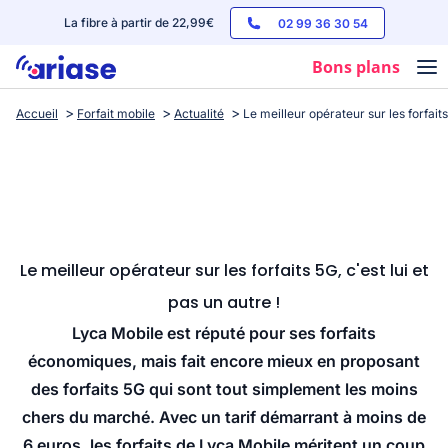
La fibre à partir de 22,99€
02 99 36 30 54
Bons plans
Accueil
Forfait mobile
Actualité
Le meilleur opérateur sur les forfaits 
Box internet
Forfaits mobile
Téléphones
Streaming
Le meilleur opérateur sur les forfaits 5G, c'est lui et
pas un autre !
Lyca Mobile est réputé pour ses forfaits
économiques, mais fait encore mieux en proposant
des forfaits 5G qui sont tout simplement les moins
chers du marché. Avec un tarif démarrant à moins de
6 euros, les forfaits de Lyca Mobile méritent un coup