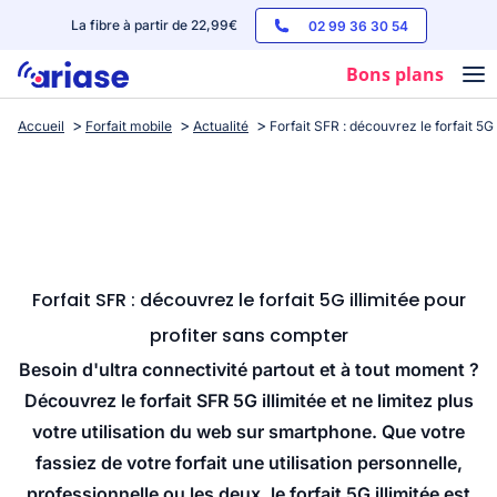
La fibre à partir de 22,99€
02 99 36 30 54
Bons plans
Accueil
Forfait mobile
Actualité
Forfait SFR : découvrez le forfait 5G
Box internet
Forfaits mobile
Téléphones
Streaming
Forfait SFR : découvrez le forfait 5G illimitée pour
profiter sans compter
Besoin d'ultra connectivité partout et à tout moment ?
Découvrez le forfait SFR 5G illimitée et ne limitez plus
votre utilisation du web sur smartphone. Que votre
fassiez de votre forfait une utilisation personnelle,
professionnelle ou les deux, le forfait 5G illimitée est