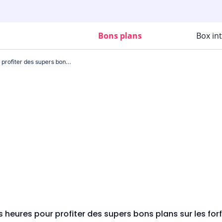
Bons plans
Box in
Encore quelques heures pour profiter des supers bons plans sur les forfaits RED by SFR !
heures pour profiter des supers bons plans sur les forf