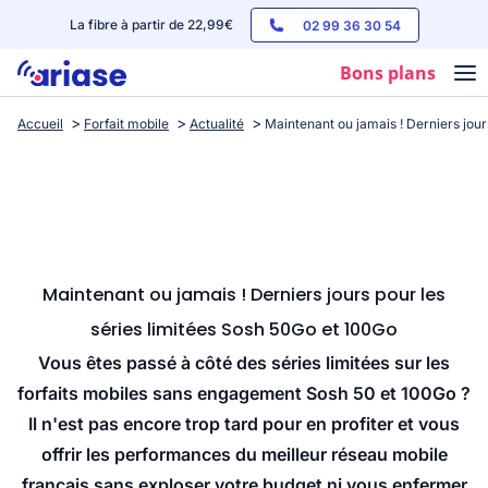
La fibre à partir de 22,99€
02 99 36 30 54
Bons plans
Accueil
Forfait mobile
Actualité
Maintenant ou jamais ! Derniers jour
Box internet
Forfaits mobile
Téléphones
Streaming
Maintenant ou jamais ! Derniers jours pour les
séries limitées Sosh 50Go et 100Go
Vous êtes passé à côté des séries limitées sur les
forfaits mobiles sans engagement Sosh 50 et 100Go ?
Il n'est pas encore trop tard pour en profiter et vous
offrir les performances du meilleur réseau mobile
français sans exploser votre budget ni vous enfermer