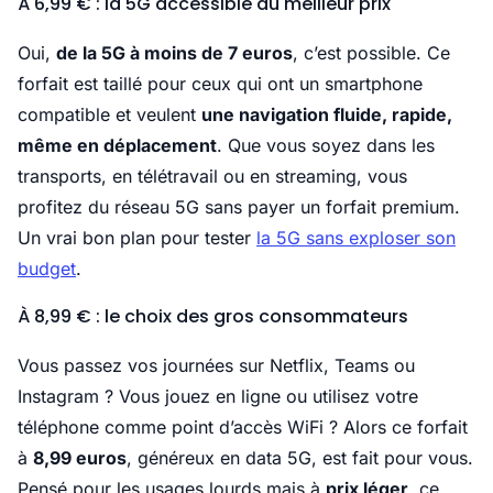
À 6,99 € : la 5G accessible au meilleur prix
Oui,
de la 5G à moins de 7 euros
, c’est possible. Ce
forfait est taillé pour ceux qui ont un smartphone
compatible et veulent
une navigation fluide, rapide,
même en déplacement
. Que vous soyez dans les
transports, en télétravail ou en streaming, vous
profitez du réseau 5G sans payer un forfait premium.
Un vrai bon plan pour tester
la 5G sans exploser son
budget
.
À 8,99 € : le choix des gros consommateurs
Vous passez vos journées sur Netflix, Teams ou
Instagram ? Vous jouez en ligne ou utilisez votre
téléphone comme point d’accès WiFi ? Alors ce forfait
à
8,99 euros
, généreux en data 5G, est fait pour vous.
Pensé pour les usages lourds mais à
prix léger
, ce