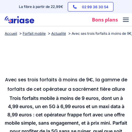
La fibre à partir de 22,99€
02 99 36 30 54
Bons plans
Accueil
Forfait mobile
Actualité
Avec ses trois forfaits à moins de 9
Box internet
Forfaits mobile
Téléphones
Streaming
Avec ses trois forfaits à moins de 9€, la gamme de
forfaits de cet opérateur a sacrément fière allure
Trois forfaits mobile à moins de 9 euros, dont un à
4,99 euros, un en 5G à 6,99 euros et un maxi data à
8,99 euros : cet opérateur frappe fort avec une offre
mobile simple, sans engagement, et à prix mini. Parfait
pour profiter de la 5G sans se ruiner, quel que soit