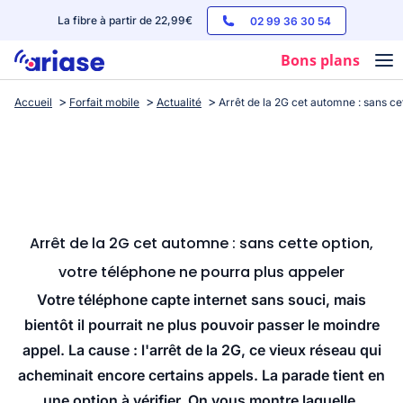
La fibre à partir de 22,99€
02 99 36 30 54
Bons plans
Accueil
Forfait mobile
Actualité
Arrêt de la 2G cet automne : sans ce
Box internet
Forfaits mobile
Téléphones
Streaming
Arrêt de la 2G cet automne : sans cette option,
votre téléphone ne pourra plus appeler
Votre téléphone capte internet sans souci, mais
bientôt il pourrait ne plus pouvoir passer le moindre
appel. La cause : l'arrêt de la 2G, ce vieux réseau qui
acheminait encore certains appels. La parade tient en
une option à vérifier. On vous montre laquelle.