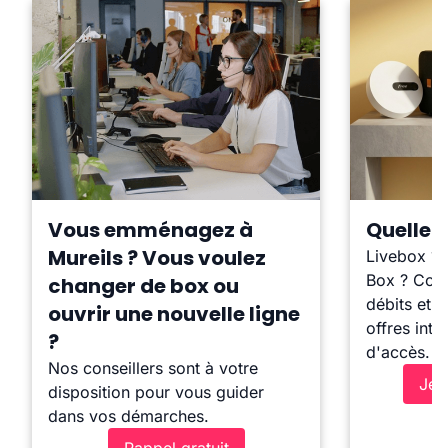
Vous emménagez à
Quelle b
Mureils ? Vous voulez
Livebox ?
Box ? Comp
changer de box ou
débits et l
ouvrir une nouvelle ligne
offres inte
?
d'accès.
Nos conseillers sont à votre
Je 
disposition pour vous guider
dans vos démarches.