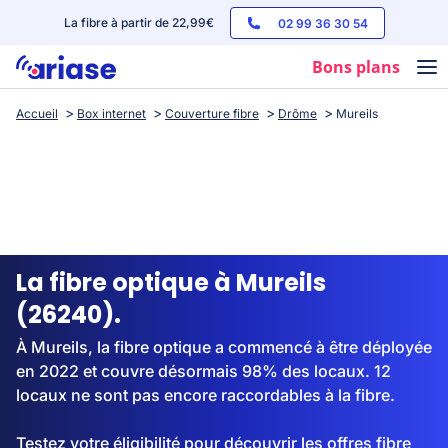
La fibre à partir de 22,99€
02 99 36 30 54
Bons plans
Accueil
Box internet
Couverture fibre
Drôme
Mureils
Box internet
Forfaits mobile
Téléphones
Streaming
La fibre optique à Mureils
(26240).
À Mureils, la fibre optique a commencé à être déployée
en 2022 et couvre désormais 98% des locaux. 12
locaux ne sont pas encore raccordables à la fibre.
Testez votre éligibilité pour découvrir les offres fibre