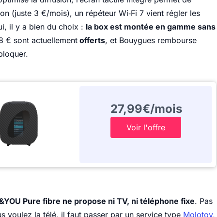
n (juste 3 €/mois), un répéteur Wi‑Fi 7 vient régler les
i, il y a bien du choix :
la box est montée en gamme sans
8 € sont actuellement
offerts
, et Bouygues rembourse
 bloquer.
27,99€/mois
Voir l'offre
&YOU Pure fibre ne propose ni TV, ni téléphone fixe
. Pas
s voulez la télé, il faut passer par un service type
Molotov,