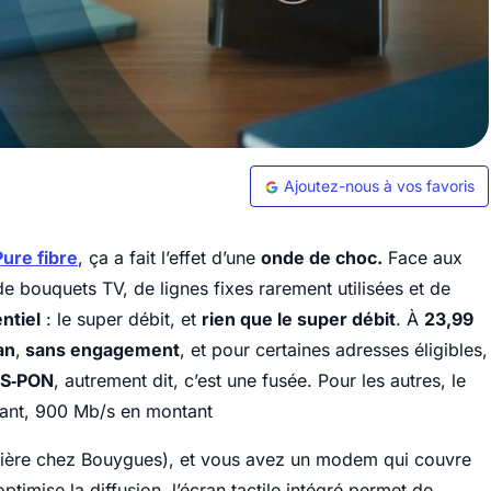
Ajoutez-nous à vos favoris
ure fibre
, ça a fait l’effet d’une
onde de choc.
Face aux
de bouquets TV, de lignes fixes rarement utilisées et de
entiel
: le super débit, et
rien que le super débit
. À
23,99
an
,
sans engagement
, et pour certaines adresses éligibles,
XGS‑PON
, autrement dit, c’est une fusée. Pour les autres, le
dant, 900 Mb/s en montant
ière chez Bouygues), et vous avez un modem qui couvre
ptimise la diffusion, l’écran tactile intégré permet de