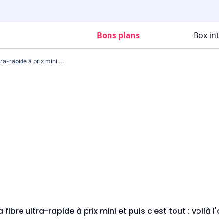
Bons plans
Box in
Une connexion avec la fibre ultra-rapide à prix mini et puis c'est tout : voilà l'offre B&YOU Pure fibre
fibre ultra-rapide à prix mini et puis c'est tout : voilà l