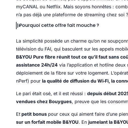
myCANAL ou Netflix. Mais soyons honnêtes : combien
n’a pas déjà une plateforme de streaming chez soi 
Pourquoi cette offre fait mouche ?
La simplicité possède un charme qu’on ne soupçonne 
télévision du FAI, qui basculent sur les appels mo
B&YOU Pure fibre réunit tout ce qu’il faut sans co
assistance 24h/24
via l’application et hotline deux m
déploiement de la fibre sur votre logement. L’opé
nPerf) pour
la qualité de diffusion du Wi‑Fi, la co
Le pari était osé, et il est réussi :
depuis début 2025
vendues chez Bouygues
, preuve que les consomm
Et
petit bonus
pour ceux qui aiment faire d’une pi
sur un forfait mobile B&YOU
. En
jumelant la B&YOU