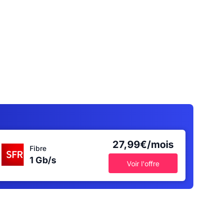
27,99€/mois
Fibre
1 Gb/s
Voir l'offre