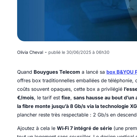
-
Olivia Cheval
publié le 30/06/2025 à 06h30
Quand
Bouygues Telecom
a lancé sa
box B&YOU P
offres box traditionnelles emballées de téléphonie, 
coûts souvent opaques, cette box a privilégié
l’ess
€/mois
, le tarif est
fixe
,
sans hausse au bout d’un 
la fibre monte jusqu’à 8 Gb/s via la technologie 
plancher reste très respectable : 2 Gb/s en descen
Ajoutez à cela le
Wi‑Fi 7 intégré de série
(une prem
tout un logement sans sourciller. Le design vertical o