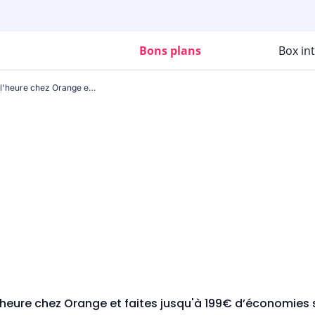
Bons plans
Box in
Profitez du Black Friday avant l'heure chez Orange et faites jusqu'à 199€ d’économies supplémentaires sur votre offre Livebox
 l'heure chez Orange et faites jusqu'à 199€ d’économies 