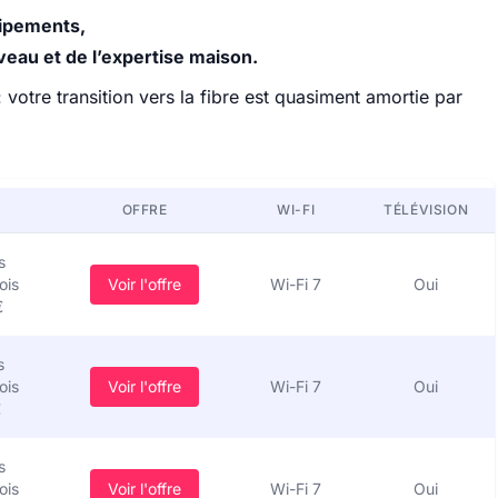
uipements,
veau et de l’expertise maison.
 votre transition vers la fibre est quasiment amortie par
OFFRE
WI-FI
TÉLÉVISION
s
ois
Voir l'offre
Wi-Fi 7
Oui
€
s
ois
Voir l'offre
Wi-Fi 7
Oui
€
s
ois
Voir l'offre
Wi-Fi 7
Oui