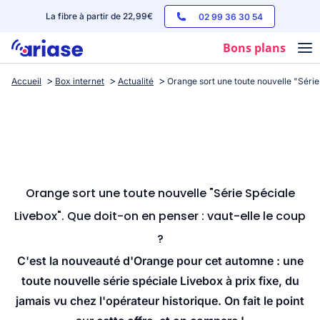
La fibre à partir de 22,99€
02 99 36 30 54
Bons plans
Accueil
Box internet
Actualité
Orange sort une toute nouvelle "Série 
Box internet
Forfaits mobile
Téléphones
Streaming
Orange sort une toute nouvelle "Série Spéciale
Livebox". Que doit-on en penser : vaut-elle le coup
?
C'est la nouveauté d'Orange pour cet automne : une
toute nouvelle série spéciale Livebox à prix fixe, du
jamais vu chez l'opérateur historique. On fait le point