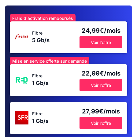
Frais d'activation remboursés
24,99€/mois
Fibre
5 Gb/s
Voir l'offre
Mise en service offerte sur demande
22,99€/mois
Fibre
1 Gb/s
Voir l'offre
27,99€/mois
Fibre
1 Gb/s
Voir l'offre