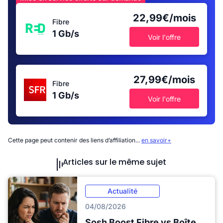
22,99€/mois
Fibre
1 Gb/s
Voir l'offre
27,99€/mois
Fibre
1 Gb/s
Voir l'offre
Cette page peut contenir des liens d’affiliation...
en savoir+
Articles sur le même sujet
Actualité
04/08/2026
Sosh Boost Fibre vs Boîte