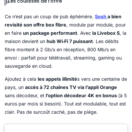
Les coulisses de l’offre
Ce n’est pas un coup de pub éphémère.
Sosh
a bien
revisité son offre box fibre
, module par module, pour
en faire
un package performant
. Avec
la Livebox S
, la
maison devient un
hub Wi‑Fi 7 puissant
. Les débits
fibre montent à 2 Gb/s en réception, 800 Mb/s en
envoi : parfait pour télétravail, streaming, gaming ou
sauvegarde en cloud.
Ajoutez à cela
les appels illimité
s vers une centaine de
pays, un
accès à 72 chaînes TV via l’appli Orange
sans décodeur, et
l’option décodeur 4K en bonus
(à 5
euros par mois si besoin). Tout est modulable, tout est
clair. Pas de surcoût caché, pas de piège.