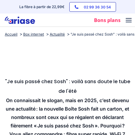
La fibre à partir de 22,99€
02 99 36 30 54
Bons plans
Accueil
Box internet
Actualité
"Je suis passé chez Sosh" : voilà sans 
Box internet
Forfaits mobile
Téléphones
Streaming
"Je suis passé chez Sosh" : voilà sans doute le tube
de l'été
On connaissait le slogan, mais en 2025, c’est devenu
une actualité : la nouvelle Boîte Sosh fait un carton, et
nombreux sont ceux qui se régalent en déclarant
fièrement « Je suis passé chez Sosh ». Pourquoi ?
Vous allez comprendre : fibre super rapide, Wi‑Fi 7,