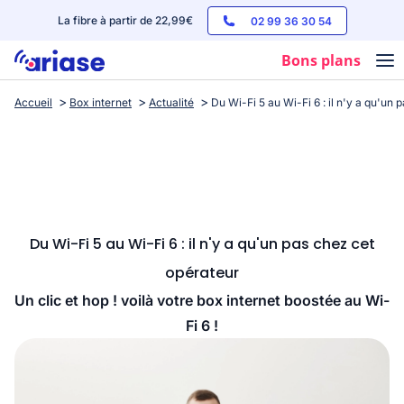
La fibre à partir de 22,99€
02 99 36 30 54
Bons plans
Accueil
Box internet
Actualité
Du Wi-Fi 5 au Wi-Fi 6 : il n'y a qu'un
Box internet
Forfaits mobile
Téléphones
Streaming
Du Wi-Fi 5 au Wi-Fi 6 : il n'y a qu'un pas chez cet
opérateur
Un clic et hop ! voilà votre box internet boostée au Wi-
Fi 6 !