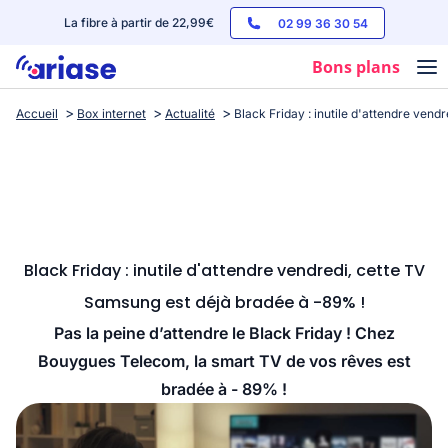
La fibre à partir de 22,99€
02 99 36 30 54
Bons plans
Accueil
Box internet
Actualité
Black Friday : inutile d'attendre ven
Box internet
Forfaits mobile
Téléphones
Streaming
Black Friday : inutile d'attendre vendredi, cette TV
Samsung est déjà bradée à -89% !
Pas la peine d’attendre le Black Friday ! Chez
Bouygues Telecom, la smart TV de vos rêves est
bradée à - 89% !