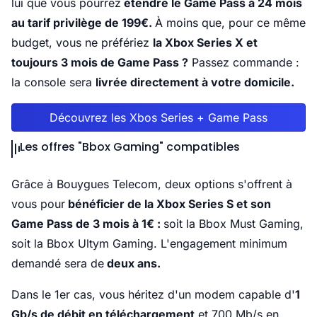
lui que vous pourrez
étendre le Game Pass à 24 mois
au tarif privilège de 199€.
À moins que, pour ce même
budget, vous ne préfériez
la Xbox Series X et
toujours 3 mois de Game Pass ?
Passez commande :
la console sera
livrée directement à votre domicile.
Découvrez les Xbos Series + Game Pass
Les offres "Bbox Gaming" compatibles
Grâce à Bouygues Telecom, deux options s'offrent à
vous pour
bénéficier de la Xbox Series S et son
Game Pass de 3 mois à 1€ :
soit la Bbox Must Gaming,
soit la Bbox Ultym Gaming. L'engagement minimum
demandé sera de
deux ans.
Dans le 1er cas, vous héritez d'un modem capable d'
1
Gb/s de débit en téléchargement
et 700 Mb/s en