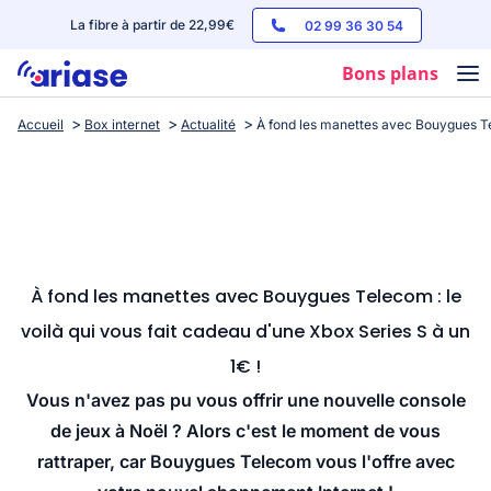
La fibre à partir de 22,99€
02 99 36 30 54
Bons plans
Accueil
Box internet
Actualité
À fond les manettes avec Bouygues Tel
Box internet
Forfaits mobile
Téléphones
Streaming
À fond les manettes avec Bouygues Telecom : le
voilà qui vous fait cadeau d'une Xbox Series S à un
1€ !
Vous n'avez pas pu vous offrir une nouvelle console
de jeux à Noël ? Alors c'est le moment de vous
rattraper, car Bouygues Telecom vous l'offre avec