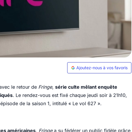
Ajoutez-nous à vos favoris
avec le retour de
Fringe
,
série culte mêlant enquête
liqués
. Le rendez-vous est fixé chaque jeudi soir à 21h10,
isode de la saison 1, intitulé « Le vol 627 ».
ues américaines,
Fringe
a su fédérer un public fidèle grâce