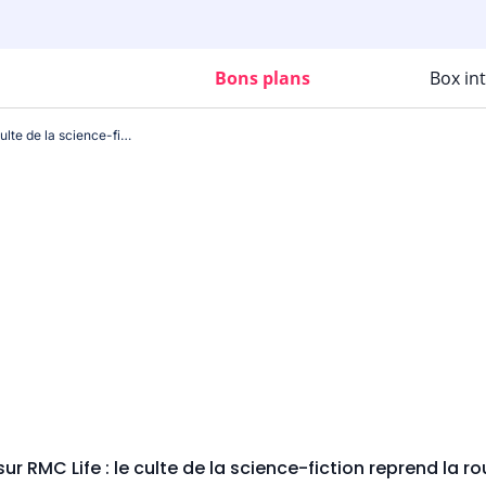
Bons plans
Box in
Fringe revient sur RMC Life : le culte de la science-fiction reprend la route des écrans
sur RMC Life : le culte de la science-fiction reprend la 