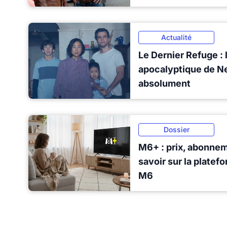
Actualité
Le Dernier Refuge : 
apocalyptique de Net
absolument
Dossier
M6+ : prix, abonnem
savoir sur la platef
M6