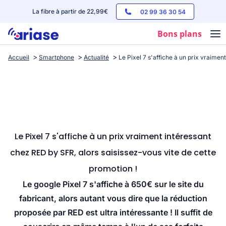
La fibre à partir de 22,99€
02 99 36 30 54
Bons plans
Accueil
Smartphone
Actualité
Le Pixel 7 s'affiche à un prix vraimen
Box internet
Forfaits mobile
Téléphones
Streaming
Le Pixel 7 s'affiche à un prix vraiment intéressant
chez RED by SFR, alors saisissez-vous vite de cette
promotion !
Le google Pixel 7 s'affiche à 650€ sur le site du
fabricant, alors autant vous dire que la réduction
proposée par RED est ultra intéressante ! Il suffit de