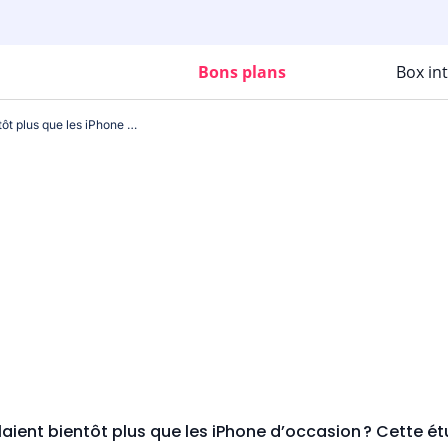
Bons plans
Box in
Et si les Galaxy S valaient bientôt plus que les iPhone d’occasion ? Cette étude rebat les cartes
alaient bientôt plus que les iPhone d’occasion ? Cette é