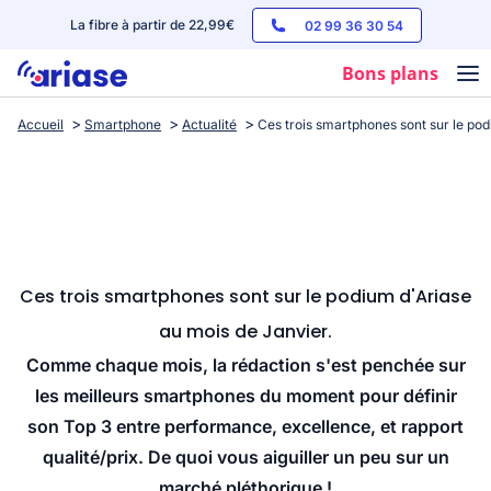
La fibre à partir de 22,99€
02 99 36 30 54
Bons plans
Accueil
Smartphone
Actualité
Ces trois smartphones sont sur le pod
Box internet
Forfaits mobile
Téléphones
Streaming
Ces trois smartphones sont sur le podium d'Ariase
au mois de Janvier.
Comme chaque mois, la rédaction s'est penchée sur
les meilleurs smartphones du moment pour définir
son Top 3 entre performance, excellence, et rapport
qualité/prix. De quoi vous aiguiller un peu sur un
marché pléthorique !