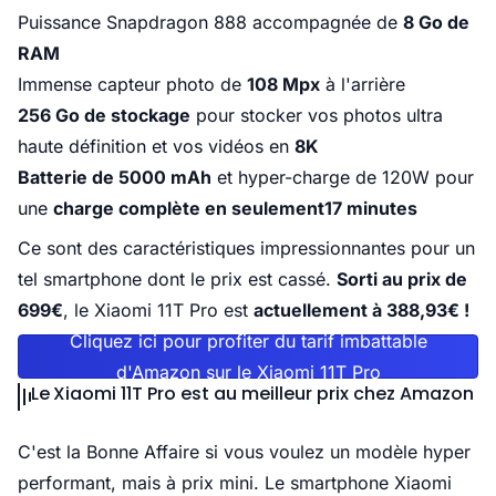
Puissance Snapdragon 888 accompagnée de
8 Go de
RAM
Immense capteur photo de
108 Mpx
à l'arrière
256 Go de stockage
pour stocker vos photos ultra
haute définition et vos vidéos en
8K
Batterie de 5000 mAh
et hyper-charge de 120W pour
une
charge complète en seulement17 minutes
Ce sont des caractéristiques impressionnantes pour un
tel smartphone dont le prix est cassé.
Sorti au prix de
699€
, le Xiaomi 11T Pro est
actuellement à 388,93€ !
Cliquez ici pour profiter du tarif imbattable
d'Amazon sur le Xiaomi 11T Pro
Le
Xiaomi 11T Pro est au meilleur prix chez Amazon
C'est la Bonne Affaire si vous voulez un modèle hyper
performant, mais à prix mini.
Le smartphone Xiaomi