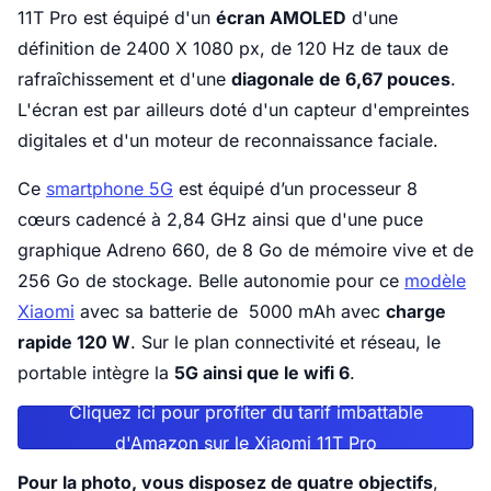
11T Pro est équipé d'un
écran AMOLED
d'une
définition de 2400 X 1080 px, de 120 Hz de taux de
rafraîchissement et d'une
diagonale de 6,67 pouces
.
L'écran est par ailleurs doté d'un capteur d'empreintes
digitales et d'un moteur de reconnaissance faciale.
Ce
smartphone 5G
est équipé d’un processeur 8
cœurs cadencé à 2,84 GHz ainsi que d'une puce
graphique Adreno 660, de 8 Go de mémoire vive et de
256 Go de stockage. Belle autonomie pour ce
modèle
Xiaomi
avec sa batterie de 5000 mAh avec
charge
rapide 120 W
. Sur le plan connectivité et réseau, le
portable intègre la
5G ainsi que le wifi 6
.
Cliquez ici pour profiter du tarif imbattable
d'Amazon sur le Xiaomi 11T Pro
Pour la photo, vous disposez de quatre objectifs
,