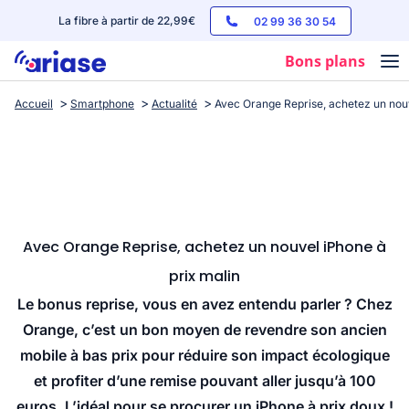
La fibre à partir de 22,99€
02 99 36 30 54
Bons plans
Accueil
Smartphone
Actualité
Avec Orange Reprise, achetez un nouv
Box internet
Forfaits mobile
Téléphones
Streaming
Avec Orange Reprise, achetez un nouvel iPhone à
prix malin
Le bonus reprise, vous en avez entendu parler ? Chez
Orange, c’est un bon moyen de revendre son ancien
mobile à bas prix pour réduire son impact écologique
et profiter d’une remise pouvant aller jusqu’à 100
euros. L’idéal pour se procurer un iPhone à prix doux !