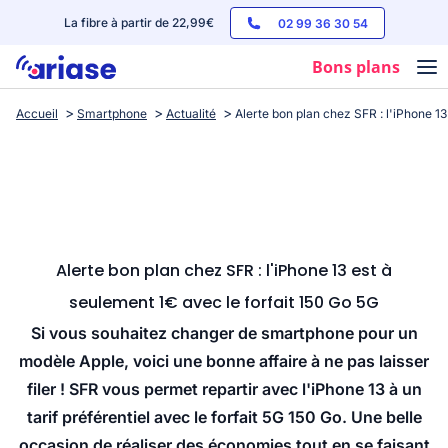
La fibre à partir de 22,99€
02 99 36 30 54
Bons plans
Accueil
Smartphone
Actualité
Alerte bon plan chez SFR : l'iPhone 13
Box internet
Forfaits mobile
Téléphones
Streaming
Alerte bon plan chez SFR : l'iPhone 13 est à
seulement 1€ avec le forfait 150 Go 5G
Si vous souhaitez changer de smartphone pour un
modèle Apple, voici une bonne affaire à ne pas laisser
filer ! SFR vous permet repartir avec l'iPhone 13 à un
tarif préférentiel avec le forfait 5G 150 Go. Une belle
occasion de réaliser des économies tout en se faisant