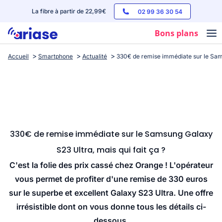
La fibre à partir de 22,99€
02 99 36 30 54
Bons plans
Accueil
Smartphone
Actualité
330€ de remise immédiate sur le Sams
Box internet
Forfaits mobile
Téléphones
Streaming
330€ de remise immédiate sur le Samsung Galaxy
S23 Ultra, mais qui fait ça ?
C'est la folie des prix cassé chez Orange ! L'opérateur
vous permet de profiter d'une remise de 330 euros
sur le superbe et excellent Galaxy S23 Ultra. Une offre
irrésistible dont on vous donne tous les détails ci-
dessous.